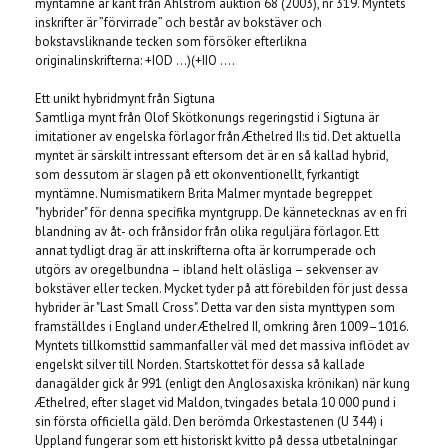
myntämne är känt från Ahlström auktion 68 (2003), nr 319. Myntets
inskrifter är ”förvirrade” och består av bokstäver och
bokstavsliknande tecken som försöker efterlikna
originalinskrifterna: +IOD …)(+IIO ….
Ett unikt hybridmynt från Sigtuna
Samtliga mynt från Olof Skötkonungs regeringstid i Sigtuna är
imitationer av engelska förlagor från Æthelred II:s tid. Det aktuella
myntet är särskilt intressant eftersom det är en så kallad hybrid,
som dessutom är slagen på ett okonventionellt, fyrkantigt
myntämne. Numismatikern Brita Malmer myntade begreppet
"hybrider" för denna specifika myntgrupp. De kännetecknas av en fri
blandning av åt- och frånsidor från olika reguljära förlagor. Ett
annat tydligt drag är att inskrifterna ofta är korrumperade och
utgörs av oregelbundna – ibland helt oläsliga – sekvenser av
bokstäver eller tecken. Mycket tyder på att förebilden för just dessa
hybrider är "Last Small Cross". Detta var den sista mynttypen som
framställdes i England under Æthelred II, omkring åren 1009–1016.
Myntets tillkomsttid sammanfaller väl med det massiva inflödet av
engelskt silver till Norden. Startskottet för dessa så kallade
danagälder gick år 991 (enligt den Anglosaxiska krönikan) när kung
Æthelred, efter slaget vid Maldon, tvingades betala 10 000 pund i
sin första officiella gäld. Den berömda Orkestastenen (U 344) i
Uppland fungerar som ett historiskt kvitto på dessa utbetalningar