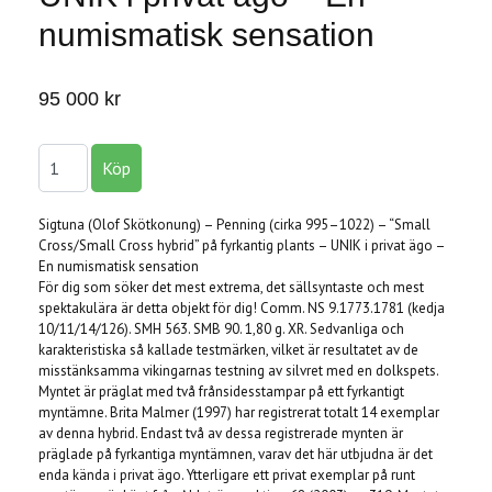
numismatisk sensation
95 000 kr
Sigtuna (Olof Skötkonung) – Penning (cirka 995–1022) – “Small
Cross/Small Cross hybrid” på fyrkantig plants – UNIK i privat ägo –
En numismatisk sensation
För dig som söker det mest extrema, det sällsyntaste och mest
spektakulära är detta objekt för dig! Comm. NS 9.1773.1781 (kedja
10/11/14/126). SMH 563. SMB 90. 1,80 g. XR. Sedvanliga och
karakteristiska så kallade testmärken, vilket är resultatet av de
misstänksamma vikingarnas testning av silvret med en dolkspets.
Myntet är präglat med två frånsidesstampar på ett fyrkantigt
myntämne. Brita Malmer (1997) har registrerat totalt 14 exemplar
av denna hybrid. Endast två av dessa registrerade mynten är
präglade på fyrkantiga myntämnen, varav det här utbjudna är det
enda kända i privat ägo. Ytterligare ett privat exemplar på runt