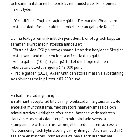
och sammanfattar en hel epok av englandsfärder. Runstenens
inskrift lyder:
"Och Ulf har i England tagit tre gälder. Det var den första som
Toste gäldade. Sedan gäldade Torkell. Sedan gäldade Knut."
Denna text ger en unik inblick i periodens kronologi och kopplar
samman silvret med historiska händelser:
- Första gälden (991): Mottogs sannolikt av den beryktade Skoglar-
Toste i samband med den första officiella danagälden.
- Andra gälden (1012): Syftar på Torkel den höge och den
rekordstora utbetalningen på 48 000 pund.
- Tredje gälden (1018): Avser Knut den stores massiva avbetalning
av erövringsarmén på totalt 82 500 pund.
En barbariserad myntning
En allmänt accepterad bild av myntverkstaden i Sigtuna är att de
engelska myntmästarna, med sin stora hantverksmässiga och
administrativa skicklighet, efter en tid lämnade verksamheten.
Hantverket överläts därefter på mindre skolade svenska
stampsnidare och administratörer, vilket ledde till en successiv
”barbarisering” och hybridisering av myntningen. Även om detta får
ses som en hypotes i brist på direkta bevis, förklarar den väl