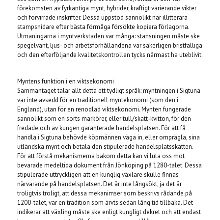
förekomsten av fyrkantiga mynt, hybrider, kraftigt varierande vikter
och förvirrade inskrifter. Dessa uppstod sannolikt när illitterära
stampsnidare efter bästa förmåga försökte kopiera förlagorna.
Utmaningarna i myntverkstaden var många: stansningen måste ske
spegelvänt, ljus- och arbetsförhållandena var säkerligen bristfälliga
och den efterföljande kvalitetskontrollen tycks närmast ha uteblivit.
Myntens funktion i en viktsekonomi
Sammantaget talar allt detta ett tydligt språk: myntningen i Sigtuna
var inte avsedd för en traditionell myntekonomi (som den i
England), utan för en renodlad viktsekonomi. Mynten fungerade
sannolikt som en sorts markörer, eller tull/skatt-kvitton, för den
fredade och av kungen garanterade handelsplatsen. För att få
handla i Sigtuna behövde köpmännen väga in, eller omprägla, sina
utländska mynt och betala den stipulerade handelsplatsskatten.
För att förstå mekanismerna bakom detta kan vi luta oss mot
bevarade medeltida dokument från Jönköping på 1280-talet. Dessa
stipulerade uttryckligen att en kunglig växlare skulle finnas
närvarande på handelsplatsen. Det är inte långsökt, ja det är
troligtvis troligt, att dessa mekanimser som beskrivs rådande på
1200-talet, var en tradition som ärvts sedan lång tid tillbaka. Det
indikerar att växling måste ske enligt kungligt dekret och att endast