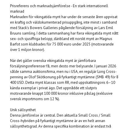
Prisreferens och marknadsjämförelse - En stark internationell
marknad
Marknaden för vikingatida mynt har under de senaste åren uppvisat
en kraftig och väldokumenterad prisuppgång, inte minst i samband
med Stack’s Bowers Galleries pågående försäljning av Lars Emil
Bruuns samling. I detta sammanhang har flera vikingatida mynt nått
sex- och sjusiffriga belopp, däribland ett norskt mynt av Magnus
Barfot som klubbades för 75 000 euro under 2025 (motsvarande
över 1 miljon kronor).
När det gäller svenska vikingatida mynt är jämförbara
försäljningsreferenser få, men desto mer belysande. I januari 2026
sålde samma auktionsfirma, men nu i USA, en reguljär Long Cross-
penning av Olof Skötkonung på fyrkantigt myntämne (SMB 49) för 8
400 USD. Detta mynt klassas som RR, med uppskattningsvis 6–10
kända exemplar i privat ägo. Det uppnådde ett slutpris
motsvarande knappt 100 000 kronor inklusive påslag (exklusive
svensk importmoms om 12 %).
Unik sällsynthet
Denna jämförelse är central. Den aktuella Small Cross / Small
Cross-hybriden på fyrkantigt myntämne är av en helt annan
sällsynthetsgrad. Av denna specifika kombination är endast två