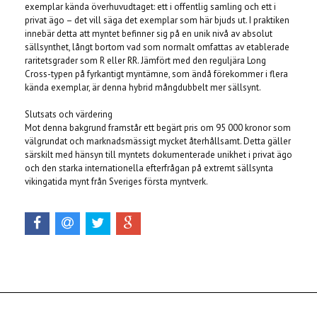
exemplar kända överhuvudtaget: ett i offentlig samling och ett i
privat ägo – det vill säga det exemplar som här bjuds ut. I praktiken
innebär detta att myntet befinner sig på en unik nivå av absolut
sällsynthet, långt bortom vad som normalt omfattas av etablerade
raritetsgrader som R eller RR. Jämfört med den reguljära Long
Cross-typen på fyrkantigt myntämne, som ändå förekommer i flera
kända exemplar, är denna hybrid mångdubbelt mer sällsynt.
Slutsats och värdering
Mot denna bakgrund framstår ett begärt pris om 95 000 kronor som
välgrundat och marknadsmässigt mycket återhållsamt. Detta gäller
särskilt med hänsyn till myntets dokumenterade unikhet i privat ägo
och den starka internationella efterfrågan på extremt sällsynta
vikingatida mynt från Sveriges första myntverk.