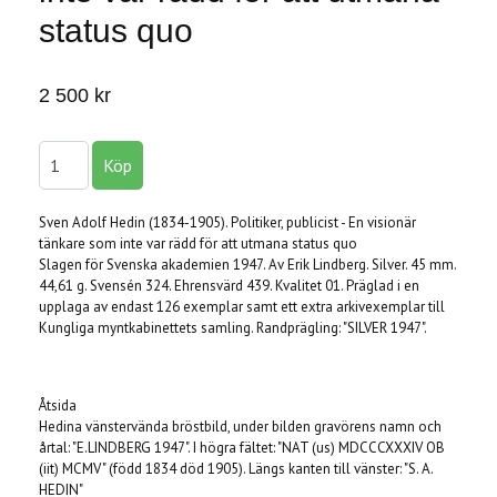
status quo
2 500 kr
Sven Adolf Hedin (1834-1905). Politiker, publicist - En visionär
tänkare som inte var rädd för att utmana status quo
Slagen för Svenska akademien 1947. Av Erik Lindberg. Silver. 45 mm.
44,61 g. Svensén 324. Ehrensvärd 439. Kvalitet 01. Präglad i en
upplaga av endast 126 exemplar samt ett extra arkivexemplar till
Kungliga myntkabinettets samling. Randprägling: "SILVER 1947".
Åtsida
Hedina vänstervända bröstbild, under bilden gravörens namn och
årtal: "E.LINDBERG 1947". I högra fältet: "NAT (us) MDCCCXXXIV OB
(iit) MCMV" (född 1834 död 1905). Längs kanten till vänster: "S. A.
HEDIN"