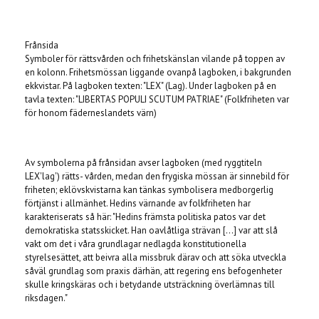
Frånsida
Symboler för rättsvården och frihetskänslan vilande på toppen av
en kolonn. Frihetsmössan liggande ovanpå lagboken, i bakgrunden
ekkvistar. På lagboken texten: "LEX" (Lag). Under lagboken på en
tavla texten: "LIBERTAS POPULI SCUTUM PATRIAE" (Folkfriheten var
för honom fäderneslandets värn)
Av symbolerna på frånsidan avser lagboken (med ryggtiteln
LEX'lag') rätts- vården, medan den frygiska mössan är sinnebild för
friheten; eklövskvistarna kan tänkas symbolisera medborgerlig
förtjänst i allmänhet. Hedins värnande av folkfriheten har
karakteriserats så här: "Hedins främsta politiska patos var det
demokratiska statsskicket. Han oavlåtliga strävan [...] var att slå
vakt om det i våra grundlagar nedlagda konstitutionella
styrelsesättet, att beivra alla missbruk därav och att söka utveckla
såväl grundlag som praxis därhän, att regering ens befogenheter
skulle kringskäras och i betydande utsträckning överlämnas till
riksdagen."