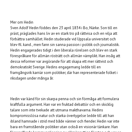
Mer om Hedin
Sven Adolf Hedin föddes den 23 april 1834 i Bo,
Närke.
Son till en
präst,
präglades hans liv av en stark tro på rättvisa och en vilja att
förbättra samhället.
Hedin studerade vid Uppsala universitet och
blev fil.
kand.,
men fann sin sanna passion i politik och journalistik.
Hedin engagerades tidigt i den liberala rörelsen och blev en stark
förespråkare för allmän rösträtt och allmän värnplikt.
Han insåg att
dessa reformer var avgörande för att skapa ett mer rättvist och
demokratiskt Sverige.
Hedins engagemang ledde till en
framgångsrik karriär som politiker,
där han representerade folket i
riksdagen under många år.
Hedin var känd för sin skarpa penna och sin förmåga att formulera
kraftfulla argument.
Han var en fruktad debattör och en skicklig
talare som inte tvekade att utmana makthavarna.
Hedins
kompromisslösa natur och starka övertygelse ledde till att han
ibland hamnade i strid med både vänner och fiender.
Hedin var inte
bara en framstående politiker utan också en visionär tänkare.
Han