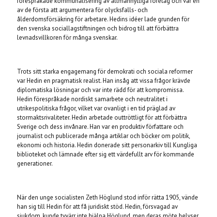
förespråkade kommunalisering av allmännyttiga företag och var en
av de första att argumentera för olycksfalls- och
ålderdomsförsäkring för arbetare.
Hedins idéer lade grunden för
den svenska sociallagstiftningen och bidrog till att förbättra
levnadsvillkoren för många svenskar.
Trots sitt starka engagemang för demokrati och sociala reformer
var Hedin en pragmatisk realist.
Han insåg att vissa frågor krävde
diplomatiska lösningar och var inte rädd för att kompromissa.
Hedin förespråkade nordiskt samarbete och neutralitet i
utrikespolitiska frågor,
vilket var ovanligt i en tid präglad av
stormaktsrivaliteter.
Hedin arbetade outtröttligt för att förbättra
Sverige och dess invånare.
Han var en produktiv författare och
journalist och publicerade många artiklar och böcker om politik,
ekonomi och historia.
Hedin donerade sitt personarkiv till Kungliga
biblioteket och lämnade efter sig ett värdefullt arv för kommande
generationer.
När den unge socialisten Zeth Höglund stod inför rätta 1905,
vände
han sig till Hedin för att få juridiskt stöd.
Hedin,
försvagad av
sjukdom,
kunde tyvärr inte hjälpa Höglund,
men deras möte belyser