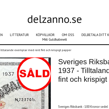
delzanno.se
EN
LITTERATUR
KÖPVILLKOR
OM OSS
DELBETALA DITT 
Mitt Guldkabinett
Tilltalande exemplar med rent fint och krispigt papper
Sveriges Riksb
1937 - Tilltala
fint och krispig
Produkten är tyvärr slut i lager. :(
Sveriges Riksbank - 100 Kronor sedel 