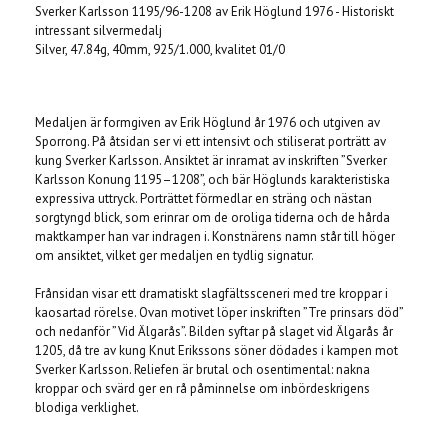
Sverker Karlsson 1195/96-1208 av Erik Höglund 1976 - Historiskt
intressant silvermedalj
Silver, 47.84g, 40mm, 925/1.000, kvalitet 01/0
Medaljen är formgiven av Erik Höglund år 1976 och utgiven av
Sporrong. På åtsidan ser vi ett intensivt och stiliserat porträtt av
kung Sverker Karlsson. Ansiktet är inramat av inskriften ”Sverker
Karlsson Konung 1195–1208”, och bär Höglunds karakteristiska
expressiva uttryck. Porträttet förmedlar en sträng och nästan
sorgtyngd blick, som erinrar om de oroliga tiderna och de hårda
maktkamper han var indragen i. Konstnärens namn står till höger
om ansiktet, vilket ger medaljen en tydlig signatur.
Frånsidan visar ett dramatiskt slagfältssceneri med tre kroppar i
kaosartad rörelse. Ovan motivet löper inskriften ”Tre prinsars död”
och nedanför ”Vid Älgarås”. Bilden syftar på slaget vid Älgarås år
1205, då tre av kung Knut Erikssons söner dödades i kampen mot
Sverker Karlsson. Reliefen är brutal och osentimental: nakna
kroppar och svärd ger en rå påminnelse om inbördeskrigens
blodiga verklighet.