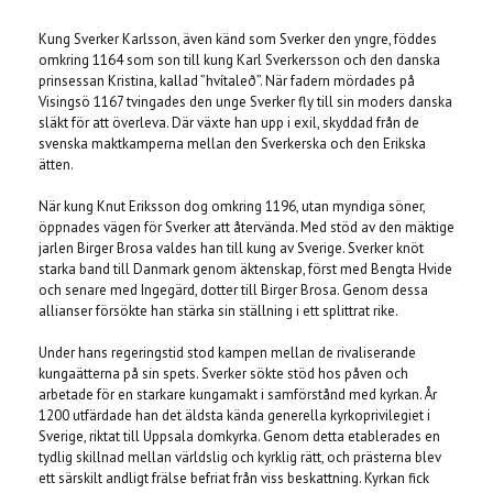
Kung Sverker Karlsson, även känd som Sverker den yngre, föddes
omkring 1164 som son till kung Karl Sverkersson och den danska
prinsessan Kristina, kallad ”hvítaleð”. När fadern mördades på
Visingsö 1167 tvingades den unge Sverker fly till sin moders danska
släkt för att överleva. Där växte han upp i exil, skyddad från de
svenska maktkamperna mellan den Sverkerska och den Erikska
ätten.
När kung Knut Eriksson dog omkring 1196, utan myndiga söner,
öppnades vägen för Sverker att återvända. Med stöd av den mäktige
jarlen Birger Brosa valdes han till kung av Sverige. Sverker knöt
starka band till Danmark genom äktenskap, först med Bengta Hvide
och senare med Ingegärd, dotter till Birger Brosa. Genom dessa
allianser försökte han stärka sin ställning i ett splittrat rike.
Under hans regeringstid stod kampen mellan de rivaliserande
kungaätterna på sin spets. Sverker sökte stöd hos påven och
arbetade för en starkare kungamakt i samförstånd med kyrkan. År
1200 utfärdade han det äldsta kända generella kyrkoprivilegiet i
Sverige, riktat till Uppsala domkyrka. Genom detta etablerades en
tydlig skillnad mellan världslig och kyrklig rätt, och prästerna blev
ett särskilt andligt frälse befriat från viss beskattning. Kyrkan fick