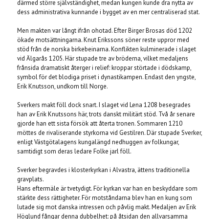
därmed större självständighet, medan kungen kunde dra nytta av
dess administrativa kunnande i bygget av en mer centraliserad stat.
Men makten var långt ifrån ohotad. Efter Birger Brosas död 1202
ökade motsättningarna. Knut Erikssons söner reste uppror med
stöd från de norska birkebeinarna. Konflikten kulminerade i slaget
vid Älgarås 1205. Här stupade tre av bröderna, vilket medaljens
frånsida dramatiskt återger i relief: kroppar störtade i dödskamp,
symbol för det blodiga priset i dynastikampen. Endast den yngste,
Erik Knutsson, undkom till Norge.
Sverkers makt föll dock snart. I slaget vid Lena 1208 besegrades
han av Erik Knutssons här, trots danskt militärt stöd. Två år senare
gjorde han ett sista försök att återta tronen. Sommaren 1210
möttes de rivaliserande styrkorna vid Gestilren. Där stupade Sverker,
enligt Västgötalagens kungalängd nedhuggen av folkungar,
samtidigt som deras ledare Folke jarl föll.
Sverker begravdes i klosterkyrkan i Alvastra, ättens traditionella
gravplats.
Hans eftermäle är tvetydigt. För kyrkan var han en beskyddare som
stärkte dess rättigheter. För motståndarna blev han en kung som
lutade sig mot danska intressen och påvlig makt. Medaljen av Erik
Höglund fångar denna dubbelhet: på åtsidan den allvarsamma