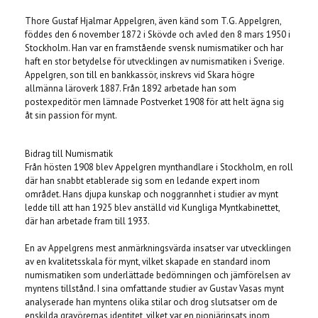
Thore Gustaf Hjalmar Appelgren, även känd som T.G. Appelgren,
föddes den 6 november 1872 i Skövde och avled den 8 mars 1950 i
Stockholm. Han var en framstående svensk numismatiker och har
haft en stor betydelse för utvecklingen av numismatiken i Sverige.
Appelgren, son till en bankkassör, inskrevs vid Skara högre
allmänna läroverk 1887. Från 1892 arbetade han som
postexpeditör men lämnade Postverket 1908 för att helt ägna sig
åt sin passion för mynt.
Bidrag till Numismatik
Från hösten 1908 blev Appelgren mynthandlare i Stockholm, en roll
där han snabbt etablerade sig som en ledande expert inom
området. Hans djupa kunskap och noggrannhet i studier av mynt
ledde till att han 1925 blev anställd vid Kungliga Myntkabinettet,
där han arbetade fram till 1933.
En av Appelgrens mest anmärkningsvärda insatser var utvecklingen
av en kvalitetsskala för mynt, vilket skapade en standard inom
numismatiken som underlättade bedömningen och jämförelsen av
myntens tillstånd. I sina omfattande studier av Gustav Vasas mynt
analyserade han myntens olika stilar och drog slutsatser om de
enskilda gravörernas identitet, vilket var en pionjärinsats inom