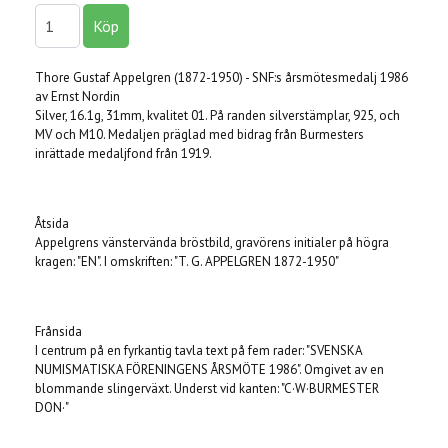
Thore Gustaf Appelgren (1872-1950) - SNF:s årsmötesmedalj 1986
av Ernst Nordin
Silver, 16.1g, 31mm, kvalitet 01. På randen silverstämplar, 925, och
MV och M10. Medaljen präglad med bidrag från Burmesters
inrättade medaljfond från 1919.
Åtsida
Appelgrens vänstervända bröstbild, gravörens initialer på högra
kragen: "EN". I omskriften: "T. G. APPELGREN 1872-1950"
Frånsida
I centrum på en fyrkantig tavla text på fem rader: "SVENSKA
NUMISMATISKA FÖRENINGENS ÅRSMÖTE 1986". Omgivet av en
blommande slingerväxt. Underst vid kanten: "C·W·BURMESTER
DON·"