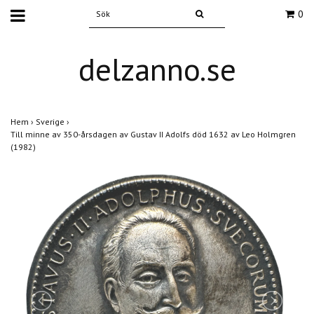
0
delzanno.se
Hem
›
Sverige
›
Till minne av 350-årsdagen av Gustav II Adolfs död 1632 av Leo Holmgren
(1982)