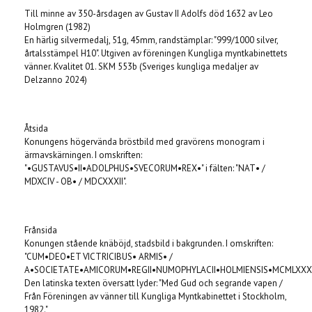
Till minne av 350-årsdagen av Gustav II Adolfs död 1632 av Leo
Holmgren (1982)
En härlig silvermedalj, 51g, 45mm, randstämplar: "999/1000 silver,
årtalsstämpel H10". Utgiven av föreningen Kungliga myntkabinettets
vänner. Kvalitet 01. SKM 553b (Sveriges kungliga medaljer av
Delzanno 2024)
Åtsida
Konungens högervända bröstbild med gravörens monogram i
ärmavskärningen. I omskriften:
"•GUSTAVUS•II•ADOLPHUS•SVECORUM•REX•" i fälten: "NAT• /
MDXCIV - OB• / MDCXXXII".
Frånsida
Konungen stående knäböjd, stadsbild i bakgrunden. I omskriften:
"CUM•DEO•ET VICTRICIBUS• ARMIS• /
A•SOCIETATE•AMICORUM•REGII•NUMOPHYLACII•HOLMIENSIS•MCMLXXXII
Den latinska texten översatt lyder: "Med Gud och segrande vapen /
Från Föreningen av vänner till Kungliga Myntkabinettet i Stockholm,
1982."