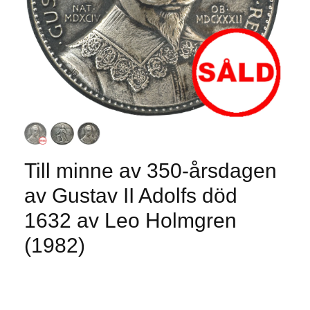
Till minne av 350-årsdagen
av Gustav II Adolfs död
1632 av Leo Holmgren
(1982)
Produkten är tyvärr slut i lager. :(