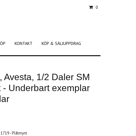
0
KÖP
KONTAKT
KÖP & SÄLJUPPDRAG
, Avesta, 1/2 Daler SM
t - Underbart exemplar
lar
 1719 - Plåtmynt