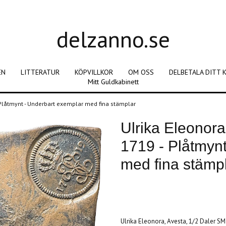
delzanno.se
EN
LITTERATUR
KÖPVILLKOR
OM OSS
DELBETALA DITT 
Mitt Guldkabinett
- Plåtmynt - Underbart exemplar med fina stämplar
Ulrika Eleonora
1719 - Plåtmyn
med fina stämp
Produkten är tyvärr slut i lager. :(
Ulrika Eleonora, Avesta, 1/2 Daler SM