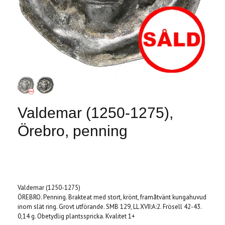
Valdemar (1250-1275),
Örebro, penning
Produkten är tyvärr slut i lager. :(
Valdemar (1250-1275)
ÖREBRO. Penning. Brakteat med stort, krönt, framåtvänt kungahuvud
inom slät ring. Grovt utförande. SMB 129, LL XVII:A:2. Frösell 42-43.
0,14 g. Obetydlig plantsspricka. Kvalitet 1+