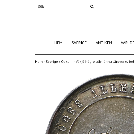
HEM
SVERIGE
ANTIKEN
VÄRLD
Hem
›
Sverige
›
Oskar II - Växjö högre allmänna läroverks be