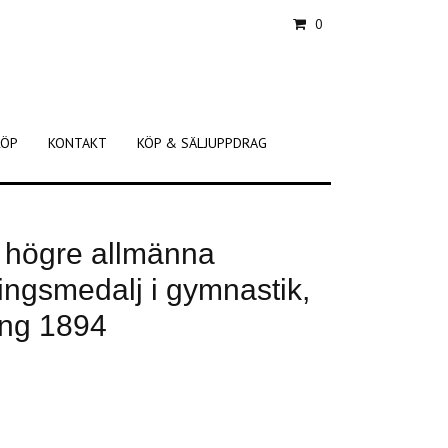
0
KÖP
KONTAKT
KÖP & SÄLJUPPDRAG
ö högre allmänna
ingsmedalj i gymnastik,
ning 1894