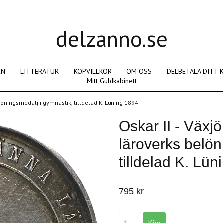
delzanno.se
EN
LITTERATUR
KÖPVILLKOR
OM OSS
DELBETALA DITT 
Mitt Guldkabinett
löningsmedalj i gymnastik, tilldelad K. Lüning 1894
Oskar II - Växj
läroverks belön
tilldelad K. Lü
795 kr