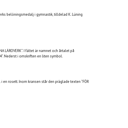
erks belöningsmedalj i gymnastik, tilldelad K. Lüning
 LÄROVERK”. I fältet är namnet och årtalet på
”. Nederst i omskriften en liten symbol.
l i en rosett. Inom kransen står den präglade texten “FÖR