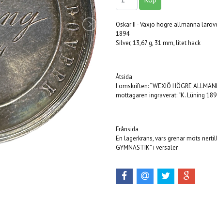
Oskar II - Växjö högre allmänna lärov
1894
Silver, 13,67 g, 31 mm, litet hack
Åtsida
I omskriften: “WEXIÖ HÖGRE ALLMÄNNA
mottagaren ingraverat: “K. Lüning 1894
Frånsida
En lagerkrans, vars grenar möts nertil
GYMNASTIK” i versaler.