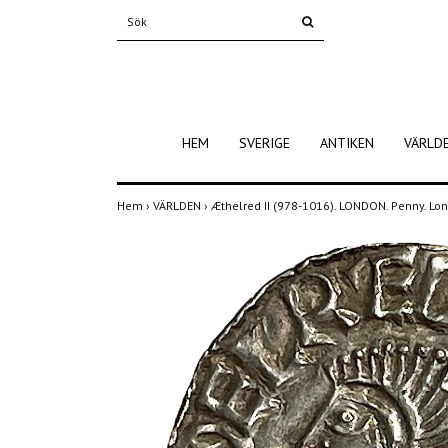
HEM
SVERIGE
ANTIKEN
VÄRLD
Hem
›
VÄRLDEN
›
Æthelred II (978-1016). LONDON. Penny. L