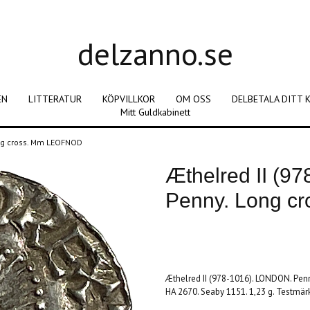
delzanno.se
EN
LITTERATUR
KÖPVILLKOR
OM OSS
DELBETALA DITT 
Mitt Guldkabinett
ong cross. Mm LEOFNOD
Æthelred II (9
Penny. Long 
Produkten är tyvärr slut i lager. :(
Æthelred II (978-1016). LONDON. Pe
HA 2670. Seaby 1151. 1,23 g. Testmärk