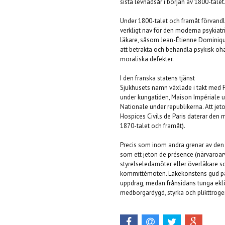
sista levnadsår i början av 1800-talet
Under 1800-talet och framåt förvandla
verkligt nav för den moderna psykiat
läkare, såsom Jean-Étienne Dominiqu
att betrakta och behandla psykisk o
moraliska defekter.
I den franska statens tjänst
Sjukhusets namn växlade i takt med Fr
under kungatiden, Maison Impériale 
Nationale under republikerna. Att jet
Hospices Civils de Paris daterar den m
1870-talet och framåt).
Precis som inom andra grenar av den 
som ett jeton de présence (närvaroarv
styrelseledamöter eller överläkare so
kommittémöten. Läkekonstens gud på 
uppdrag, medan frånsidans tunga ekl
medborgardygd, styrka och plikttrogen