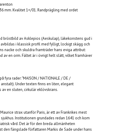
arenton
g, 36 mm. Kvalitet 1+/01. Randprägling med ordet
d bröstbild av Asklepios (Aeskulap), läkekonstens gud i
bildas i klassisk profil med fylligt, lockigt skägg och
s nacke och skuldra framträder hans eviga attribut:
av en orm. Fältet är i övrigt helt slätt, vilket framhäver
 på fyra rader: "MAISON / NATIONALE / DE /
stalt). Under texten finns en liten, elegant
 av en sluten, cirkulär eklövskrans.
aurice strax utanför Paris, är ett av Frankrikes mest
 sjukhus. Institutionen grundades redan 1641 och kom
iatrisk vård. Det är för den breda allmänheten
hyst den fängslade författaren Markis de Sade under hans