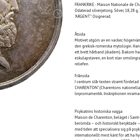
FRANKRIKE - Maison Nationale de Ch
Odaterad silverjetong. Silver, 18,28 
"ARGENT". Osignerad.
Åtsida
Motivet utgörs av en vacker, högervän
den grekisk-romerska mytologin. Han av
ett brett hårband (diadem). Bakom han
eskulapstaven, en kort stav omslingrad 
reliefen.
Frånsida
I centrum står texten stramt fördelad
CHARENTON" (Charentons nationella an
linjeornamentik. Inskriptionen inramas
Psykiatrins historiska vagga
Maison de Charenton, beläget i Saint-M
berömda – och historiskt beryktade –
med tiden att specialisera sig på psyk
internationellt mest känt för att ha 