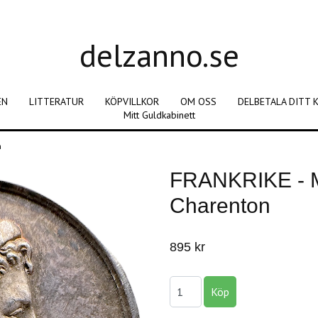
delzanno.se
EN
LITTERATUR
KÖPVILLKOR
OM OSS
DELBETALA DITT 
Mitt Guldkabinett
n
FRANKRIKE - M
Charenton
895 kr