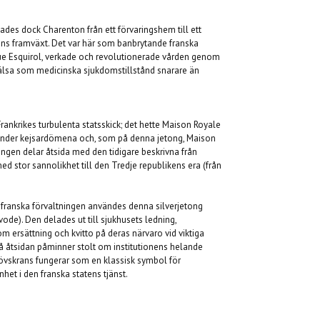
.
des dock Charenton från ett förvaringshem till ett
rins framväxt. Det var här som banbrytande franska
e Esquirol, verkade och revolutionerade vården genom
hälsa som medicinska sjukdomstillstånd snarare än
ankrikes turbulenta statsskick; det hette Maison Royale
under kejsardömena och, som på denna jetong, Maison
ongen delar åtsida med den tidigare beskrivna från
ed stor sannolikhet till den Tredje republikens era (från
franska förvaltningen användes denna silverjetong
ode). Den delades ut till sjukhusets ledning,
m ersättning och kvitto på deras närvaro vid viktiga
åtsidan påminner stolt om institutionens helande
övskrans fungerar som en klassisk symbol för
het i den franska statens tjänst.