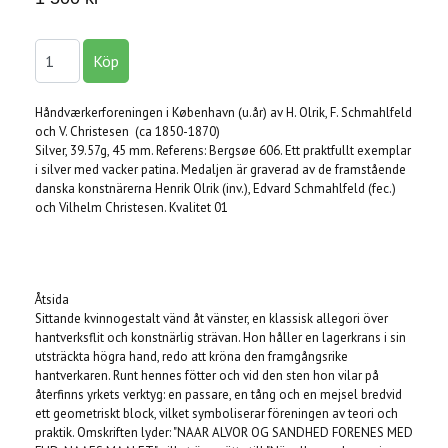
Håndværkerforeningen i København (u.år) av H. Olrik, F. Schmahlfeld
och V. Christesen (ca 1850-1870)
Silver, 39.57g, 45 mm. Referens: Bergsøe 606. Ett praktfullt exemplar
i silver med vacker patina. Medaljen är graverad av de framstående
danska konstnärerna Henrik Olrik (inv.), Edvard Schmahlfeld (fec.)
och Vilhelm Christesen. Kvalitet 01
Åtsida
Sittande kvinnogestalt vänd åt vänster, en klassisk allegori över
hantverksflit och konstnärlig strävan. Hon håller en lagerkrans i sin
utsträckta högra hand, redo att kröna den framgångsrike
hantverkaren. Runt hennes fötter och vid den sten hon vilar på
återfinns yrkets verktyg: en passare, en tång och en mejsel bredvid
ett geometriskt block, vilket symboliserar föreningen av teori och
praktik. Omskriften lyder: "NAAR ALVOR OG SANDHED FORENES MED