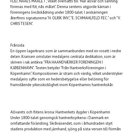
FLID, NAAES MAALET", vilket översätts till "När allvar och sanning
förenas med flit, nås målet". Denna sentens utgjorde kärnan i
föreningens livsåskådning under 1800-talet. I avskärningen
återfinns signaturerna "H. OLRIK INV.", "E. SCHMAHLFELD FEC." och "V.
CHRISTESEN".
Frånsida
En öppen lagerkrans som är sammanbunden med en rosett i nedre
delen. Kransen omsluter medaljens centrala dedikation, som är
skriven i rak antikva: "FRA HAANDVÆRKER FORENINGEN I
KJØBENHAVN". Texten betyder "Från Hantverksföreningen i
Köpenhamn". Kompositionen är stram och värdig, vilket understryker
medaljens syfte som en hedersbetygelse eller belöning för
framstående yrkesskicklighet inom Köpenhamns hantverkskår.
Allvarets och flitens krona: Hantverkets dygder i Köpenhamn
Under 1800-talet genomgick hantverksyrkena i Danmark en
omfattande förändring. Skråväsendet, som i århundraden styrt
stadens produktion med järnhand, sjöng på sista versen till förmån