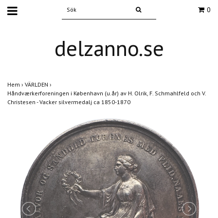
0
delzanno.se
Hem
›
VÄRLDEN
›
Håndværkerforeningen i København (u.år) av H. Olrik, F. Schmahlfeld och V.
Christesen - Vacker silvermedalj ca 1850-1870