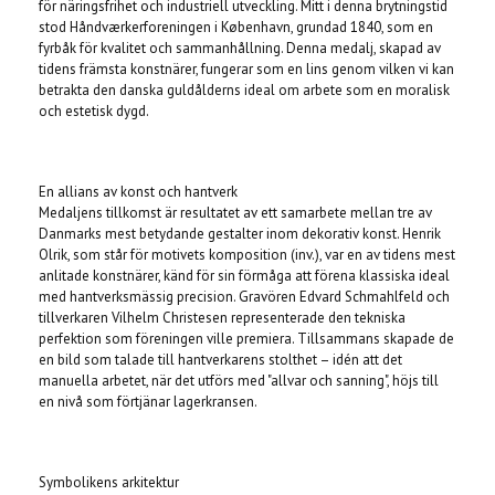
för näringsfrihet och industriell utveckling. Mitt i denna brytningstid
stod Håndværkerforeningen i København, grundad 1840, som en
fyrbåk för kvalitet och sammanhållning. Denna medalj, skapad av
tidens främsta konstnärer, fungerar som en lins genom vilken vi kan
betrakta den danska guldålderns ideal om arbete som en moralisk
och estetisk dygd.
En allians av konst och hantverk
Medaljens tillkomst är resultatet av ett samarbete mellan tre av
Danmarks mest betydande gestalter inom dekorativ konst. Henrik
Olrik, som står för motivets komposition (inv.), var en av tidens mest
anlitade konstnärer, känd för sin förmåga att förena klassiska ideal
med hantverksmässig precision. Gravören Edvard Schmahlfeld och
tillverkaren Vilhelm Christesen representerade den tekniska
perfektion som föreningen ville premiera. Tillsammans skapade de
en bild som talade till hantverkarens stolthet – idén att det
manuella arbetet, när det utförs med "allvar och sanning", höjs till
en nivå som förtjänar lagerkransen.
Symbolikens arkitektur