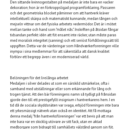
Den sittande kvinnogestalten på medaljen är inte bara en vacker
dekoration; hon är en förkroppsligad programförklaring. Passaren
och det geometriska blocket påminner om att hantverk kräver
intellektuell skärpa och matematiskt kunnande, medan tången och
mejseln vittnar om det fysiska arbetets vedermödor. Det är i mötet
mellan tanke och hand som "målet nås". Inskriften på åtsidan fångar
tidsandan perfekt: idén att flit ensamt inte räcker, utan måste paras
med moralisk integritet (sanning) och ett seriöst förhållningssätt till
uppgiften. Detta var de värderingar som Håndværkerforeningen ville
inympa i sina medlemmar för att säkerställa att dansk kvalitet
förblev ett begrepp även i en moderniserad värld.
Belöningen för det livslånga arbetet
Medaljen i silver delades ut som en särskild utmärkelse, ofta i
samband med utställningar eller som erkännande för lång och
trogen tjänst. Att den bär föreningens namn så tydligt på frånsidan
gjorde den till ett prestigefyllt insignium i hantverkarens hem. I en
tid då de sociala skyddsnäten var svaga, erbjöd föreningen inte bara
ett yrkesmässigt nätverk utan också en identitet. Att få mottaga
denna medalj "från hantverksföreningen" var ett bevis på att man
inte bara var en skicklig utövare av sitt fack, utan en aktad
medborgare som bidragit till samhällets välstånd genom sin flit.