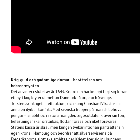
Krig, guld och gudomliga domar – berättelsen om
hebreermynten
Det är vinter i slutet av år 1643. Krutröken har knappt lagt sig förrän
ett nytt krig bryter ut mellan Danmark–Norge och Sverige.
Torstenssonkriget är ett faktum, och kung Christian IV kastas in i
ännu en dyrbar konflikt. Med svenska trupper på marsch behövs
pengar – snabbt och i stora mängder. Legosoldater kräver sin lön,
befästningar ska förstärkas, flottan förses och riket försvaras.
Statens kassa är skral, men kungen tvekar inte: han pantsätter sin
egen krona i Hamburg och beordrar att silverserviserna på
Frederiksborgs slott ska smältas ner. Kriget äter sig in i kungens