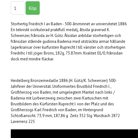
Storhertig Friedrich I av Baden - 500-årsminnet av universitetet 1886
En tekniskt ocirkulerad praktfull medalj, åtsida graverad K.
Schwenzer, frånsida av H. Götz. Åtsidan avbildar storhertigen och
frånsidan stående gudinna Badenia med utsträckta armar hållande
lagerkransar över kurfursten Ruprecht I till vänster och storhertigen
Friedrihc I till jöger. Brons, 182g, 73.87mm. Kvalitet 01/0, frånsidan
dock med mindre fläckar.
Heidelberg Bronzemedaille 1886 (H. Götz/K. Schwenzer) 500-
Jahrfeier der Universität. Uniformiertes Brustbild Friedrich I.,
Großherzog von Baden, mit umgelegtem Mantel nach links /
Badenia mit Lorbeerzweig zwischen zwei Kartuschen mit
Brustbildern des Kürfürsten Ruprecht I. von der Pfalz und des
Großherzogs Karl Friedrich von Baden, im Hintergrund
Schloßansicht. 73,9 mm, 187,86 g Zeitz 352 Slg. Wurzbach 2872
Laverrenz 225