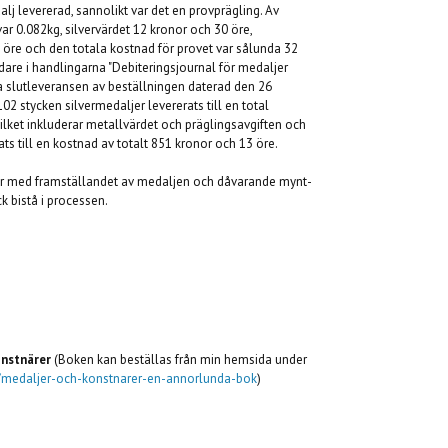
alj levererad, sannolikt var det en provprägling. Av
var 0.082kg, silvervärdet 12 kronor och 30 öre,
öre och den totala kostnad för provet var sålunda 32
idare i handlingarna "Debiteringsjournal för medaljer
va slutleveransen av beställningen daterad den 26
102 stycken silvermedaljer levererats till en total
ilket inkluderar metallvärdet och präglingsavgiften och
s till en kostnad av totalt 851 kronor och 13 öre.
vär med framställandet av medaljen och dåvarande mynt-
 bistå i processen.
onstnärer
(Boken kan beställas från min hemsida under
ur/medaljer-och-konstnarer-en-annorlunda-bok
)