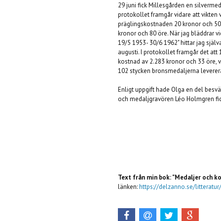
29 juni fick Millesgården en silvermed
protokollet framgår vidare att vikten 
präglingskostnaden 20 kronor och 50 
kronor och 80 öre. När jag bläddrar v
19/5 1953- 30/6 1962" hittar jag själ
augusti. I protokollet framgår det att 
kostnad av 2.283 kronor och 33 öre, v
102 stycken bronsmedaljerna levererat
Enligt uppgift hade Olga en del bes
och medaljgravören Léo Holmgren fick
Text från min bok: "Medaljer och k
länken:
https://delzanno.se/litterat