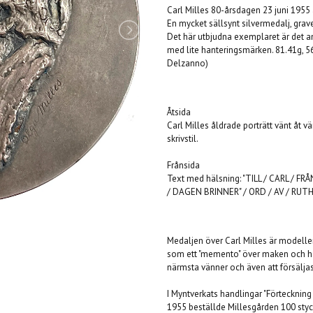
Carl Milles 80-årsdagen 23 juni 1955 
En mycket sällsynt silvermedalj, grave
Det här utbjudna exemplaret är det an
med lite hanteringsmärken. 81.41g, 5
Delzanno)
Åtsida
Carl Milles åldrade porträtt vänt åt v
skrivstil.
Frånsida
Text med hälsning: "TILL / CARL / 
/ DAGEN BRINNER" / ORD / AV / RUTH
Medaljen över Carl Milles är modellera
som ett "memento" över maken och han
närmsta vänner och även att försäljas
I Myntverkats handlingar "Förteckning
1955 beställde Millesgården 100 sty