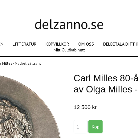
delzanno.se
EN
LITTERATUR
KÖPVILLKOR
OM OSS
DELBETALA DITT 
Mitt Guldkabinett
 Milles - Mycket sällsynt
Carl Milles 80-
av Olga Milles 
12 500 kr