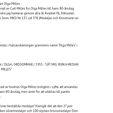
av Olga Milles
rad av Carl Milles fru Olga Milles till hans 80-årsdag.
dra jag hanterar genom alla år. Kvalitet 01, frånsidan
6.5mm. MKD Nr 137, sid 378 (Medaljer och Konstnärer av
änster, i halsavskärningen gravörens namn "Olga Milles" i
FRÅN / OLGA / MIDSOMMAR / 1955 - "LÅT MIG VERKA MEDAN
 MILLES"
d av hustrun Olga Milles troligtvis i syfte att användas
s 80-årsdag, men även för att utdelas till parets
.
 över beställda medaljer" framgår det att den 27 juni
cken silvermedaljer och 100 stycken bronsmedaljer. Den